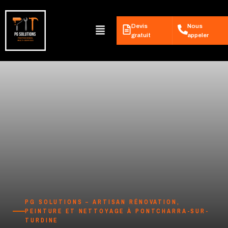
Aller
au
contenu
Menu
Devis
Nous
gratuit
appeler
PG SOLUTIONS – ARTISAN RÉNOVATION,
PEINTURE ET NETTOYAGE À PONTCHARRA-SUR-
TURDINE