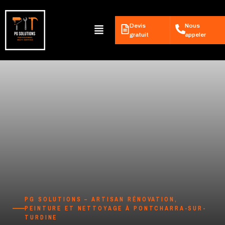
Aller
au
contenu
Menu
Devis
Nous
gratuit
appeler
PG SOLUTIONS – ARTISAN RÉNOVATION,
PEINTURE ET NETTOYAGE À PONTCHARRA-SUR-
TURDINE